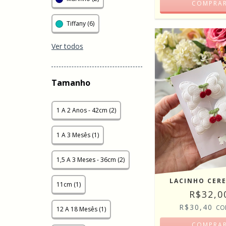
COMPRA
Tiffany (6)
Ver todos
Tamanho
1 A 2 Anos - 42cm (2)
1 A 3 Mesês (1)
1,5 A 3 Meses - 36cm (2)
LACINHO CERE
11cm (1)
R$32,0
R$30,40
CO
12 A 18 Mesês (1)
COMPRA