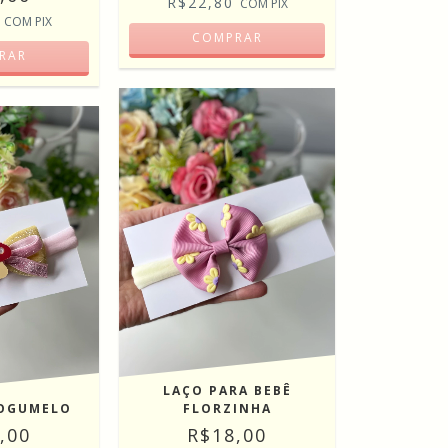
R$22,80
COM
PIX
0
COM
PIX
COMPRAR
RAR
LAÇO PARA BEBÊ
COGUMELO
FLORZINHA
,00
R$18,00