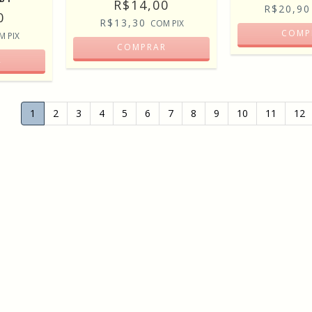
R$14,00
R$20,9
0
R$13,30
COM
PIX
COMP
M
PIX
COMPRAR
R
1
2
3
4
5
6
7
8
9
10
11
12