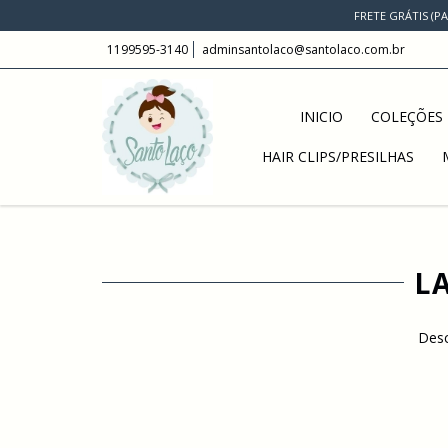
FRETE GRÁTIS (P
1199595-3140
adminsantolaco@santolaco.com.br
INICIO
COLEÇÕES 
HAIR CLIPS/PRESILHAS
L
Desc