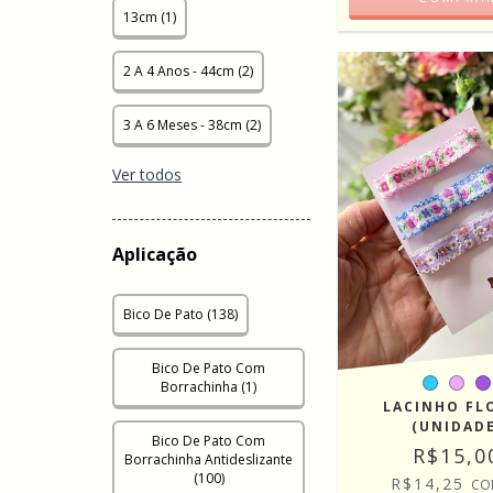
13cm (1)
2 A 4 Anos - 44cm (2)
3 A 6 Meses - 38cm (2)
Ver todos
Aplicação
Bico De Pato (138)
Bico De Pato Com
Borrachinha (1)
LACINHO FL
(UNIDADE
Bico De Pato Com
R$15,0
Borrachinha Antideslizante
(100)
R$14,25
CO