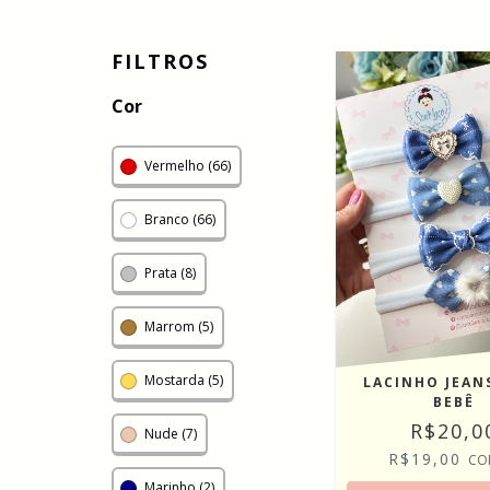
FILTROS
Cor
Vermelho (66)
Branco (66)
Prata (8)
Marrom (5)
Mostarda (5)
LACINHO JEAN
BEBÊ
R$20,0
Nude (7)
R$19,00
CO
Marinho (2)