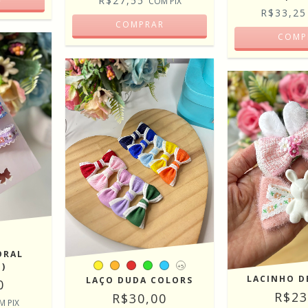
R$27,55
COM
PIX
R$33,2
COMPRAR
COMP
ORAL
)
+5
LACINHO D
LAÇO DUDA COLORS
0
R$23
R$30,00
M
PIX