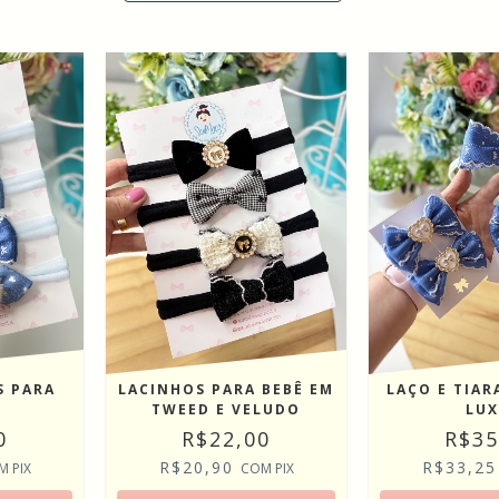
S PARA
LAÇO E TIAR
LACINHOS PARA BEBÊ EM
LU
TWEED E VELUDO
0
R$35
R$22,00
R$33,2
R$20,90
M
PIX
COM
PIX