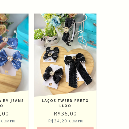
A EM JEANS
LAÇOS TWEED PRETO
XO
LUXO
,00
R$36,00
5
R$34,20
COM
PIX
COM
PIX