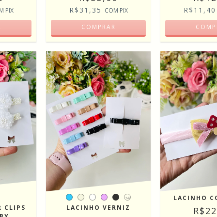
R$31,35
R$11,4
COM
PIX
M
PIX
COMPRAR
R
COMP
LACINHO 
+4
R CLIPS
LACINHO VERNIZ
R$22
ABY