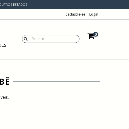
A OUTROS ESTADOS
Cadastre-se
Login
0
OCS
BÊ
veis,