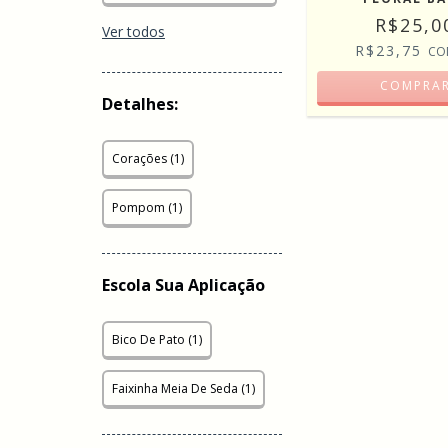
R$25,0
Ver todos
R$23,75
CO
COMPRA
Detalhes:
Corações (1)
Pompom (1)
Escola Sua Aplicação
Bico De Pato (1)
Faixinha Meia De Seda (1)