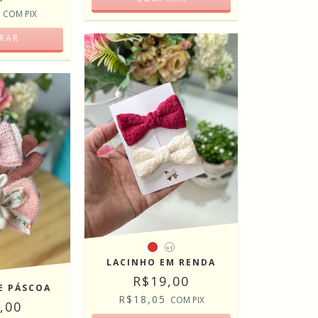
5
COM
PIX
RAR
+1
LACINHO EM RENDA
R$19,00
E PÁSCOA
R$18,05
COM
PIX
,00