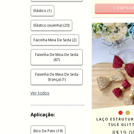
COMPRA
Elástico (1)
Elástico (xuxinha) (20)
Faicinha Meia De Seda (2)
Faixinha De Meia De Seda
(87)
Faixinha De Meia De Seda
(trança) (1)
Ver todos
Aplicação:
LAÇO ESTRUTU
TULE GLIT
Bico De Pato (19)
R$19,0