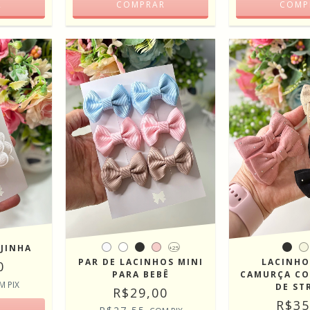
R
COMP
COMPRAR
JINHA
+25
PAR DE LACINHOS MINI
LACINHO
0
PARA BEBÊ
CAMURÇA C
M
PIX
DE ST
R$29,00
R$35
R