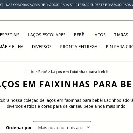
AC) - NAS COMPRAS ACIMA DE R$200,00 PARA SP, R$250,00 SUDESTE E R$380,00 PAR
ESPECIAIS
LAÇOS ESCOLARES
BEBÊ
LAÇOS
TIARAS
MÃE E FILHA
DIVERSOS
PRONTA ENTREGA
PIN PARA CR
Início
>
Bebê
>
Laços em faixinhas para bebê
AÇOS EM FAIXINHAS PARA BE
ubra nossa coleção de laços em faixinhas para bebê! Lacinhos adorá
diversos estilos e cores para deixar seu bebê ainda mais lindo.
Ordenar por