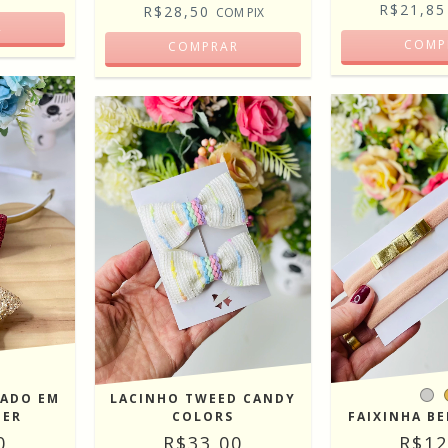
R$21,8
R$28,50
COM
PIX
R
COMP
COMPRAR
LACINHO TWEED CANDY
RADO EM
COLORS
TER
FAIXINHA B
R$33,00
0
R$12