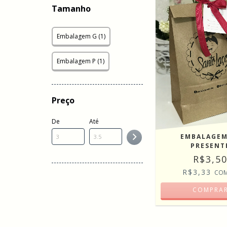
Tamanho
Embalagem G (1)
Embalagem P (1)
Preço
De
Até
EMBALAGEM
PRESENT
R$3,5
R$3,33
CO
COMPRA