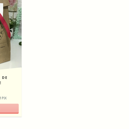
 DE
E
0
M
PIX
R