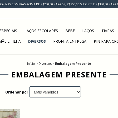
AC) - NAS COMPRAS ACIMA DE R$200,00 PARA SP, R$250,00 SUDESTE E R$380,00 PAR
ESPECIAIS
LAÇOS ESCOLARES
BEBÊ
LAÇOS
TIARAS
MÃE E FILHA
DIVERSOS
PRONTA ENTREGA
PIN PARA CR
Início
>
Diversos
>
Embalagem Presente
EMBALAGEM PRESENTE
Ordenar por