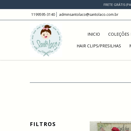
FRETE GRÁTIS (P
1199595-3140
adminsantolaco@santolaco.com.br
INICIO
COLEÇÕES 
HAIR CLIPS/PRESILHAS
FILTROS