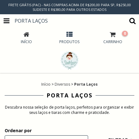
FRETE GRÁTIS (PAC) - NAS COMPRAS ACIMA DE R$200,00 PARA SP, R$250,00
SUDESTE E R$380,00 PARA OUTROS ESTADOS
PORTA LAÇOS
0
INÍCIO
PRODUTOS
CARRINHO
Início
>
Diversos
>
Porta Laços
PORTA LAÇOS
Descubra nossa seleção de porta laços, perfeitos para organizar e exibir
seus laços e tiaras com charme e praticidade.
Ordenar por