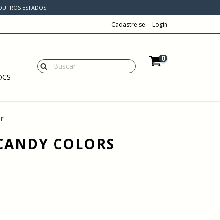
A OUTROS ESTADOS
Cadastre-se
Login
0
OCS
er
CANDY COLORS