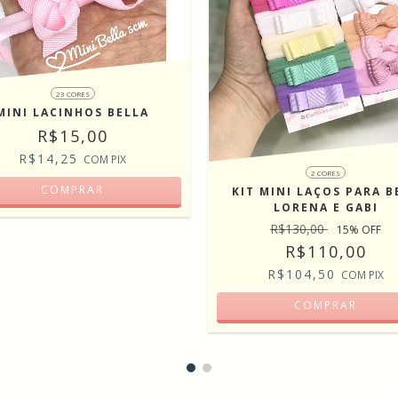
23 CORES
MINI LACINHOS BELLA
R$15,00
R$14,25
COM
PIX
2 CORES
COMPRAR
KIT MINI LAÇOS PARA B
LORENA E GABI
R$130,00
15
% OFF
R$110,00
R$104,50
COM
PIX
COMPRAR