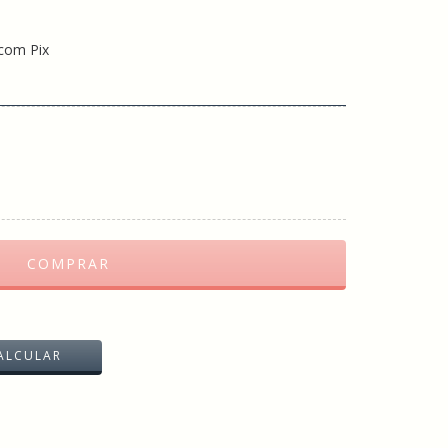
com Pix
ALTERAR CEP
ALCULAR