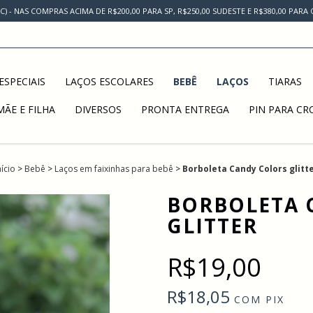
AC) - NAS COMPRAS ACIMA DE R$200,00 PARA SP, R$250,00 SUDESTE E R$380,00 PAR
ESPECIAIS
LAÇOS ESCOLARES
BEBÊ
LAÇOS
TIARAS
MÃE E FILHA
DIVERSOS
PRONTA ENTREGA
PIN PARA CR
nício
>
Bebê
>
Laços em faixinhas para bebê
>
Borboleta Candy Colors glitt
BORBOLETA 
GLITTER
R$19,00
R$18,05
COM
PIX