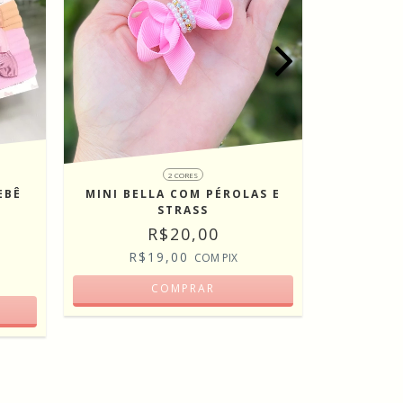
2 CORES
EBÊ
MINI BELLA COM PÉROLAS E
CAIXINH
STRASS
PRIM
R$20,00
R$19,00
R
COM
PIX
COMPRAR