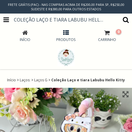
FRETE GRÁTIS (PAC) - NAS COMPRAS ACIMA DE R$200,00 PARA SP, R$250,00
SUDESTE E R$380,00 PARA OUTROS ESTADOS
COLEÇÃO LAÇO E TIARA LABUBU HELLO KITTY
0
INÍCIO
PRODUTOS
CARRINHO
Início
>
Laços:
>
Laços G
>
Coleção Laço e tiara Labubu Hello Kitty