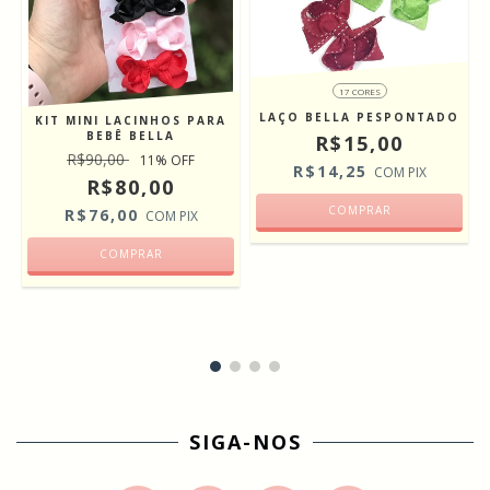
17 CORES
LAÇO BELLA PESPONTADO
KIT MINI LACINHOS PARA
BEBÊ BELLA
R$15,00
R$90,00
11
% OFF
R$14,25
COM
PIX
R$80,00
COMPRAR
R$76,00
COM
PIX
COMPRAR
SIGA-NOS