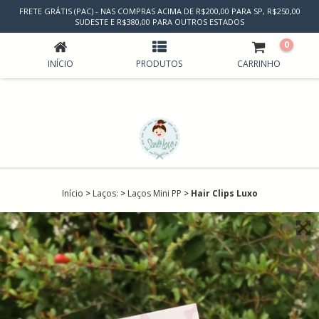
FRETE GRÁTIS (PAC) - NAS COMPRAS ACIMA DE R$200,00 PARA SP, R$250,00
HAIR CLIPS LUXO
SUDESTE E R$380,00 PARA OUTROS ESTADOS
0
INÍCIO
PRODUTOS
CARRINHO
Início
>
Laços:
>
Laços Mini PP
>
Hair Clips Luxo