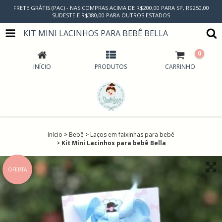
FRETE GRÁTIS (PAC) - NAS COMPRAS ACIMA DE R$200,00 PARA SP, R$250,00
SUDESTE E R$380,00 PARA OUTROS ESTADOS
KIT MINI LACINHOS PARA BEBÊ BELLA
0
INÍCIO
PRODUTOS
CARRINHO
Início
>
Bebê
>
Laços em faixinhas para bebê
>
Kit Mini Lacinhos para bebê Bella
OFERTA