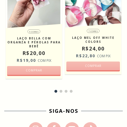
7 CORES
5 CORES
LAÇO MEL OFF WHITE
S
LAÇO BELLA COM
COLORS
ORGANZA E PÉROLAS PARA
BEBÊ
R$24,00
R$20,00
R$22,80
COM
PIX
R$19,00
COM
PIX
COMPRAR
COMPRAR
SIGA-NOS