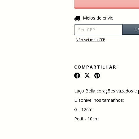
Entregas para o CEP:
Meios de envio
C
Não sei meu CEP
COMPARTILHAR:
Laço Bella corações vazados 
Disonivel nos tamanhos;
G - 12cm
Petit - 10cm