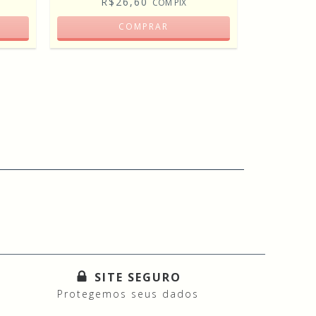
R$26,60
COM
PIX
COMPRAR
R
SITE SEGURO
Protegemos seus dados