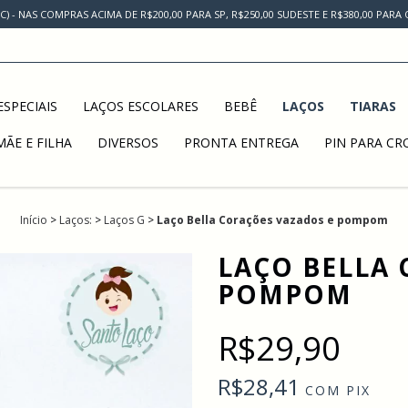
AC) - NAS COMPRAS ACIMA DE R$200,00 PARA SP, R$250,00 SUDESTE E R$380,00 PAR
SPECIAIS
LAÇOS ESCOLARES
BEBÊ
LAÇOS
TIARAS
MÃE E FILHA
DIVERSOS
PRONTA ENTREGA
PIN PARA CR
Início
>
Laços:
>
Laços G
>
Laço Bella Corações vazados e pompom
LAÇO BELLA 
POMPOM
R$29,90
R$28,41
COM
PIX