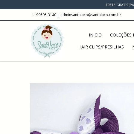
FRETE GRÁTIS (P
1199595-3140
adminsantolaco@santolaco.com.br
INICIO
COLEÇÕES E
HAIR CLIPS/PRESILHAS