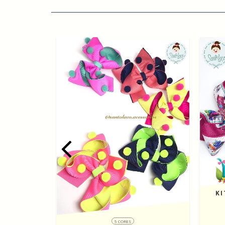
KI
SURPRISE
5 CORES