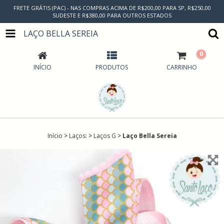
FRETE GRÁTIS (PAC) - NAS COMPRAS ACIMA DE R$200,00 PARA SP, R$250,00
SUDESTE E R$380,00 PARA OUTROS ESTADOS
LAÇO BELLA SEREIA
0
INÍCIO
PRODUTOS
CARRINHO
Início
>
Laços:
>
Laços G
>
Laço Bella Sereia