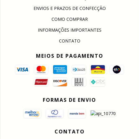
ENVIOS E PRAZOS DE CONFECÇÃO
COMO COMPRAR
INFORMAÇÕES IMPORTANTES
CONTATO
MEIOS DE PAGAMENTO
FORMAS DE ENVIO
CONTATO