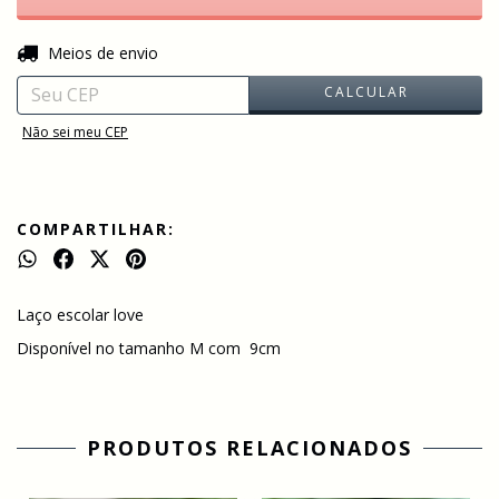
ALTERAR CEP
Entregas para o CEP:
Meios de envio
CALCULAR
Não sei meu CEP
COMPARTILHAR:
Laço escolar love
Disponível no tamanho M com 9cm
PRODUTOS RELACIONADOS