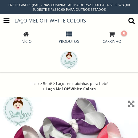
FRETE GRÁTIS (PAC) - NAS COMPRAS ACIMA DE R$200,00 PARA SP, R$250,00
SUDESTE E R$380,00 PARA OUTROS ESTADOS
LAÇO MEL OFF WHITE COLORS
0
INÍCIO
PRODUTOS
CARRINHO
Início
>
Bebê
>
Laços em faixinhas para bebê
>
Laço Mel Off White Colors