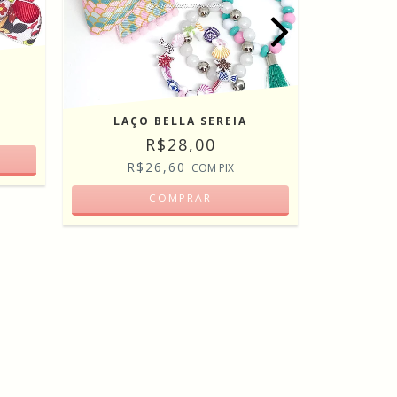
LÍVIA G
LAÇO BELLA SEREIA
R$28,00
R
R$26,60
COM
PIX
COMPRAR