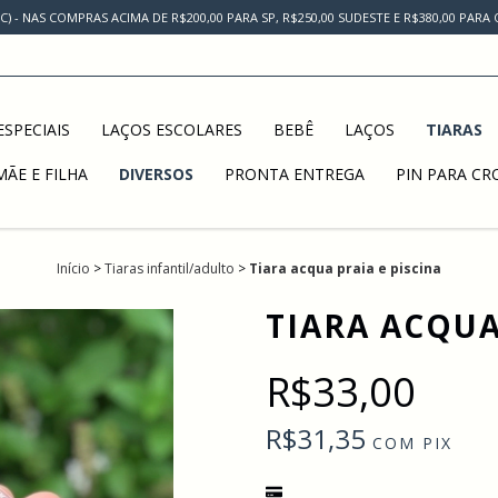
AC) - NAS COMPRAS ACIMA DE R$200,00 PARA SP, R$250,00 SUDESTE E R$380,00 PAR
SPECIAIS
LAÇOS ESCOLARES
BEBÊ
LAÇOS
TIARAS
MÃE E FILHA
DIVERSOS
PRONTA ENTREGA
PIN PARA CR
Início
>
Tiaras infantil/adulto
>
Tiara acqua praia e piscina
TIARA ACQUA
R$33,00
R$31,35
COM
PIX