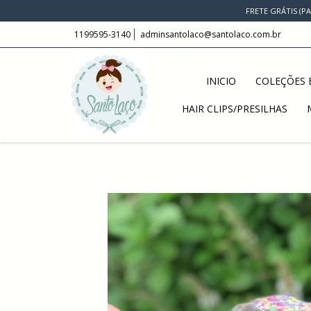
FRETE GRÁTIS (P
1199595-3140
adminsantolaco@santolaco.com.br
INICIO
COLEÇÕES E
HAIR CLIPS/PRESILHAS