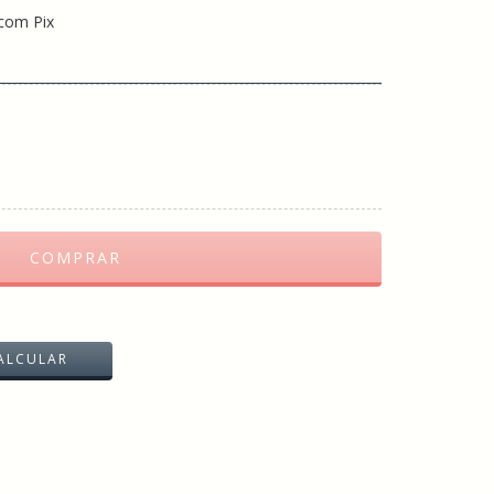
com Pix
ALTERAR CEP
ALCULAR