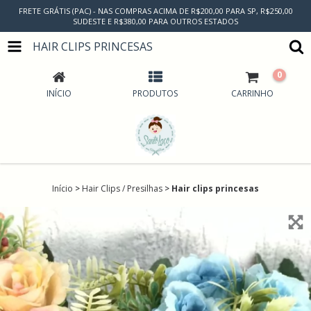
FRETE GRÁTIS (PAC) - NAS COMPRAS ACIMA DE R$200,00 PARA SP, R$250,00
SUDESTE E R$380,00 PARA OUTROS ESTADOS
HAIR CLIPS PRINCESAS
0
INÍCIO
PRODUTOS
CARRINHO
Início
>
Hair Clips / Presilhas
>
Hair clips princesas