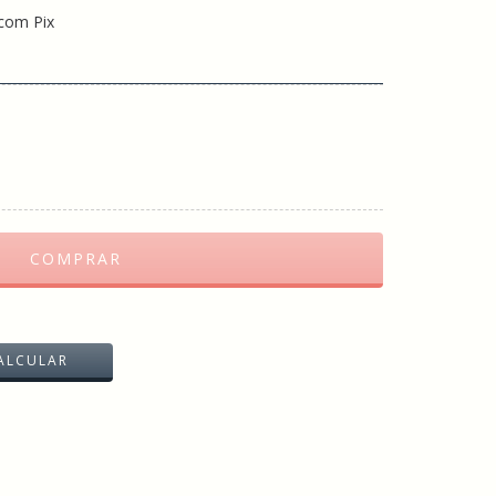
com Pix
ALTERAR CEP
ALCULAR