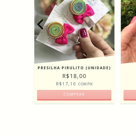
A DO MAR
PRESILHA PIRULITO (UNIDADE)
AS
R$18,00
R$17,10
COM
PIX
PIX
COMPRAR