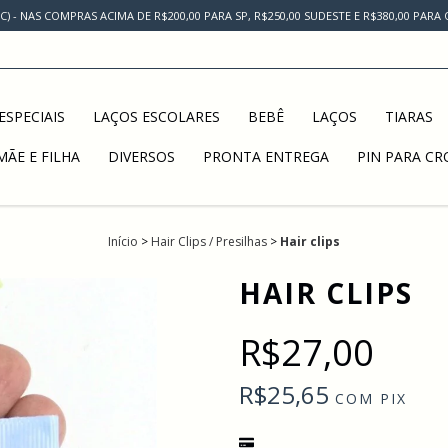
AC) - NAS COMPRAS ACIMA DE R$200,00 PARA SP, R$250,00 SUDESTE E R$380,00 PAR
ESPECIAIS
LAÇOS ESCOLARES
BEBÊ
LAÇOS
TIARAS
MÃE E FILHA
DIVERSOS
PRONTA ENTREGA
PIN PARA CR
Início
>
Hair Clips / Presilhas
>
Hair clips
HAIR CLIPS
R$27,00
R$25,65
COM
PIX