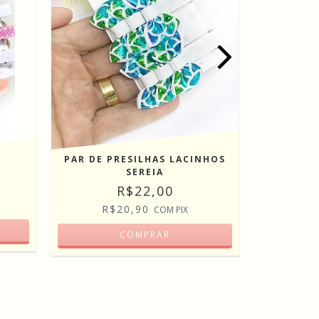
PAR DE PRESILHAS LACINHOS
SEREIA
R$22,00
R
R$20,90
COM
PIX