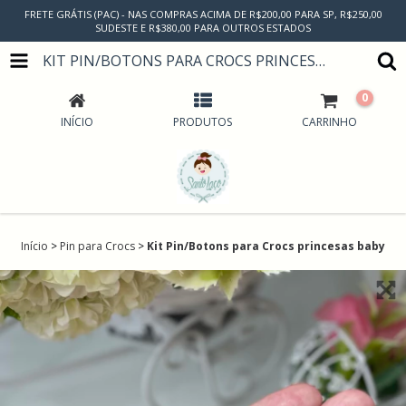
FRETE GRÁTIS (PAC) - NAS COMPRAS ACIMA DE R$200,00 PARA SP, R$250,00
SUDESTE E R$380,00 PARA OUTROS ESTADOS
KIT PIN/BOTONS PARA CROCS PRINCESAS BABY
0
INÍCIO
PRODUTOS
CARRINHO
Início
>
Pin para Crocs
>
Kit Pin/Botons para Crocs princesas baby