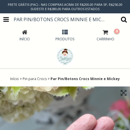
FRETE GRÁTIS (PAC) - NAS COMPRAS ACIMA DE R$200,00 PARA SP, R$250,00
SUDESTE E R$380,00 PARA OUTROS ESTADOS
PAR PIN/BOTONS CROCS MINNIE E MICKEY
0
INÍCIO
PRODUTOS
CARRINHO
Início
>
Pin para Crocs
>
Par Pin/Botons Crocs Minnie e Mickey