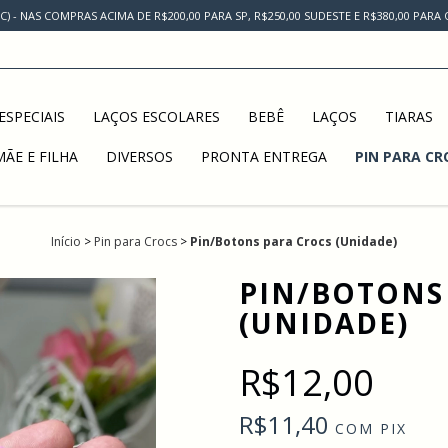
AC) - NAS COMPRAS ACIMA DE R$200,00 PARA SP, R$250,00 SUDESTE E R$380,00 PAR
ESPECIAIS
LAÇOS ESCOLARES
BEBÊ
LAÇOS
TIARAS
MÃE E FILHA
DIVERSOS
PRONTA ENTREGA
PIN PARA CR
Início
>
Pin para Crocs
>
Pin/Botons para Crocs (Unidade)
PIN/BOTONS
(UNIDADE)
R$12,00
R$11,40
COM
PIX