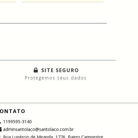
SITE SEGURO
Protegemos seus dados
ONTATO
1199595-3140
adminsantolaco@santolaco.com.br
Rua Lupércio de Miranda, 1776, Bairro Campestre,